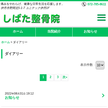
痛みをやわらげ、健康な日常生活を応援します。
072-785-8611
伊丹市野間北5-1-7 ユニテック伊丹1F
ホーム
当院紹介
お知らせ
ホーム
>
ダイアリー
ダイアリー
表示件数 :
1
2
3
次
»
2022
08
31
19:12
年
月
日
お知らせ