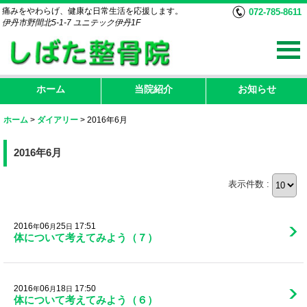
痛みをやわらげ、健康な日常生活を応援します。
072-785-8611
伊丹市野間北5-1-7 ユニテック伊丹1F
ホーム
当院紹介
お知らせ
ホーム
>
ダイアリー
>
2016年6月
2016年6月
表示件数 :
2016
06
25
17:51
年
月
日
体について考えてみよう（７）
2016
06
18
17:50
年
月
日
体について考えてみよう（６）