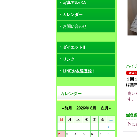
写真アルバム
カレンダー
お問い合わせ
ダイエット!!
リンク
ハイ
LINEお友達登録！
１回
は無
カレンダー
高い
す。
«前月
2026年 8月
次月»
鍼灸
日
月
火
水
木
金
土
体に
1
2
3
4
5
6
7
8