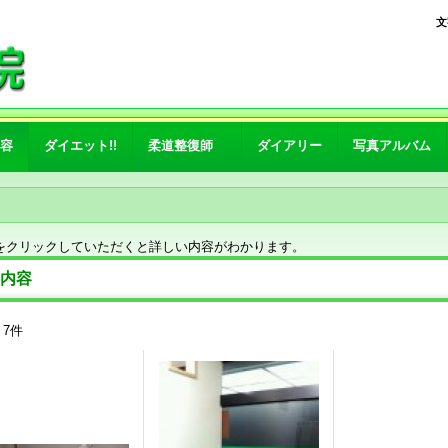
文
容
ダイエット!!
柔道整復師
ダイアリー
写真アルバム
をクリックしていただくと詳しい内容がわかります。
内容
：
7
件