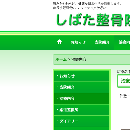
痛みをやわらげ、健康な日常生活を応援します。
伊丹市野間北5-1-7 ユニテック伊丹1F
お知らせ
当院紹介
治療内
ホーム
>
治療内容
治療名
お知らせ
治療
当院紹介
件数
治療内容
柔道整復師
ダイアリー