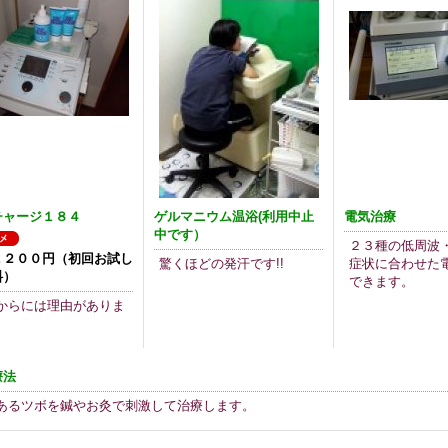
チャージ１８４
ゲルマニウム温浴(利用中止
電気治療
中です）
２３種の低周波
１２００円（初回お試し
驚くほどの発汗です!!
症状に合わせた
料）
できます。
からには理由がありま
療法
あるツボを鍼やお灸で刺激して治療します。