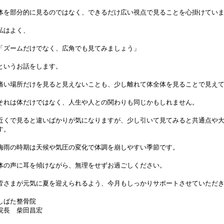
体を部分的に見るのではなく、できるだけ広い視点で見ることを心掛けてい
私はよく、
「ズームだけでなく、広角でも見てみましょう」
というお話をします。
痛い場所だけを見ると見えないことも、少し離れて体全体を見ることで見え
それは体だけではなく、人生や人との関わりも同じかもしれません。
近くで見ると違いばかりが気になりますが、少し引いて見てみると共通点や
す。
梅雨の時期は天候や気圧の変化で体調を崩しやすい季節です。
体の声に耳を傾けながら、無理をせずお過ごしください。
皆さまが元気に夏を迎えられるよう、今月もしっかりサポートさせていただ
しばた整骨院
院長 柴田昌宏