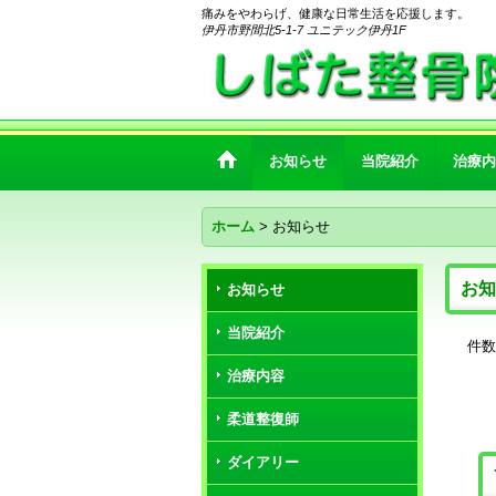
痛みをやわらげ、健康な日常生活を応援します。
伊丹市野間北5-1-7 ユニテック伊丹1F
お知らせ
当院紹介
治療内
ホーム
>
お知らせ
お知
お知らせ
当院紹介
件数
治療内容
柔道整復師
ダイアリー