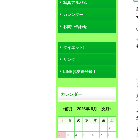
写真アルバム
カレンダー
お問い合わせ
ダイエット!!
リンク
LINEお友達登録！
カレンダー
«前月
2026年 8月
次月»
日
月
火
水
木
金
土
1
2
3
4
5
6
7
8