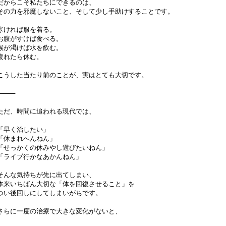
だからこそ私たちにできるのは、
その力を邪魔しないこと、そして少し手助けすることです。
寒ければ服を着る。
お腹がすけば食べる。
喉が渇けば水を飲む。
疲れたら休む。
こうした当たり前のことが、実はとても大切です。
⸻
ただ、時間に追われる現代では、
「早く治したい」
「休まれへんねん」
「せっかくの休みやし遊びたいねん」
「ライブ行かなあかんねん」
そんな気持ちが先に出てしまい、
本来いちばん大切な「体を回復させること」を
つい後回しにしてしまいがちです。
さらに一度の治療で大きな変化がないと、