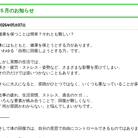
５月のお知らせ
2026
05
07
年
月
日
健康を保つことは簡単？それとも難しい？
体にはもともと、健康を保とうとする力があります。
いわゆる「自然に回復しようとする力」です。
しかし実際の生活では、
寒さ・疲労・ストレス・姿勢など、さまざまな影響を受けてしまい、
その力だけでは追いつかないこともあります。
さらに大人になると、原因がひとつではなく、いくつも重なっていることが
仕事の疲れ、生活習慣、ストレス、過去のケガ…。
いろんな要素が絡み合うことで、回復が難しくなり、
「何が原因かわからない」と悩んでしまいがちです。
⸻
そして体の回復力は、自分の意思で自由にコントロールできるものではあり