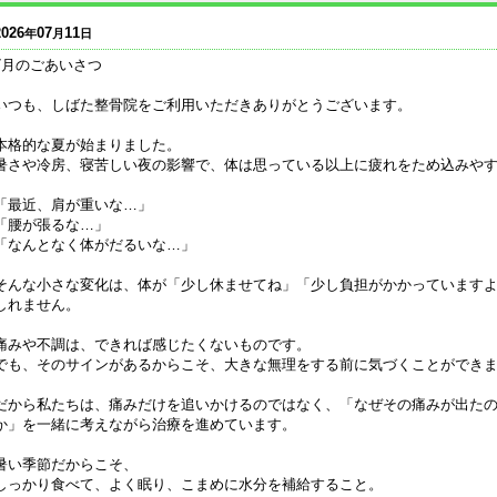
2026
07
11
年
月
日
7月のごあいさつ
いつも、しばた整骨院をご利用いただきありがとうございます。
本格的な夏が始まりました。
暑さや冷房、寝苦しい夜の影響で、体は思っている以上に疲れをため込みや
「最近、肩が重いな…」
「腰が張るな…」
「なんとなく体がだるいな…」
そんな小さな変化は、体が「少し休ませてね」「少し負担がかかっています
しれません。
痛みや不調は、できれば感じたくないものです。
でも、そのサインがあるからこそ、大きな無理をする前に気づくことができ
だから私たちは、痛みだけを追いかけるのではなく、「なぜその痛みが出た
か」を一緒に考えながら治療を進めています。
暑い季節だからこそ、
しっかり食べて、よく眠り、こまめに水分を補給すること。