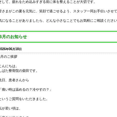
そして、疲れをため込みすぎる前に体を整えることが大切です。
皆さまがこの夏を元気に、笑顔で過ごせるよう、スタッフ一同お手伝いさせ
気になることがありましたら、どんな小さなことでもお気軽にご相談くださ
6月のお知らせ
2026
06
18
年
月
日
6月のご挨拶
こんにちは。
しばた整骨院の柴田です。
先日、患者さんから
「痛い時は温めるの？冷やすの？」
というご質問をいただきました。
私が若い頃は、