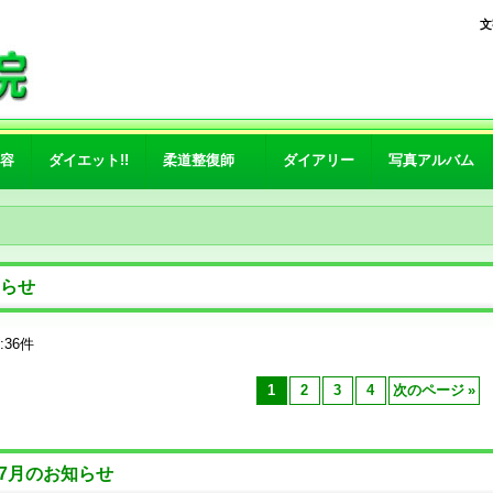
文
容
ダイエット!!
柔道整復師
ダイアリー
写真アルバム
らせ
:
36
件
1
2
3
4
次のページ
»
7月のお知らせ