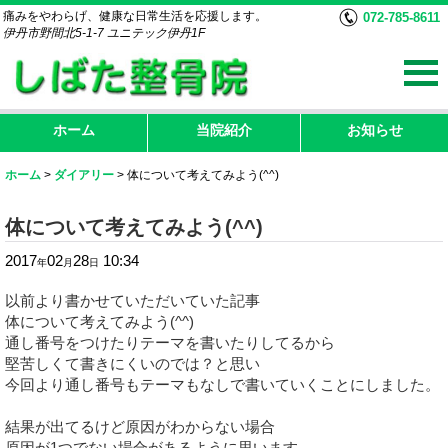
痛みをやわらげ、健康な日常生活を応援します。
072-785-8611
伊丹市野間北5-1-7 ユニテック伊丹1F
ホーム
当院紹介
お知らせ
ホーム
>
ダイアリー
>
体について考えてみよう(^^)
体について考えてみよう(^^)
2017
02
28
10:34
年
月
日
以前より書かせていただいていた記事
体について考えてみよう(^^)
通し番号をつけたりテーマを書いたりしてるから
堅苦しくて書きにくいのでは？と思い
今回より通し番号もテーマもなしで書いていくことにしました。
結果が出てるけど原因がわからない場合
原因が1つでない場合があるように思います。