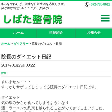
痛みをやわらげ、健康な日常生活を応援します。
072-785-8611
伊丹市野間北5-1-7 ユニテック伊丹1F
ホーム
当院紹介
お知らせ
ホーム
>
ダイアリー
>
院長のダイエット日記
院長のダイエット日記
2017
01
23
09:22
年
月
日
院長
すいません・・・
すっかりサボってしまってる院長のダイエット日記です。
ダイエット
気の緩みからか食べてしまうようになり
週１ラーメンの約束も破られることがでてきてしまいました。