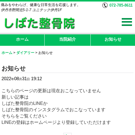
痛みをやわらげ、健康な日常生活を応援します。
072-785-8611
伊丹市野間北5-1-7 ユニテック伊丹1F
ホーム
当院紹介
お知らせ
ホーム
>
ダイアリー
>
お知らせ
お知らせ
2022
08
31
19:12
年
月
日
こちらのページの更新は現在おこなっていません
新しい記事は
しばた整骨院のLINEか
しばた整骨院のインスタグラムでおこなっています
そちらをご覧ください
LINEの登録はホームページより登録していただけます