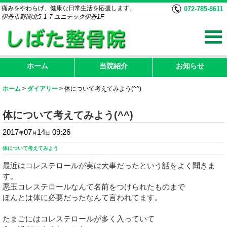
痛みをやわらげ、健康な日常生活を応援します。
072-785-8611
伊丹市野間北5-1-7 ユニテック伊丹1F
ホーム
当院紹介
お知らせ
ホーム
>
ダイアリー
>
体について考えてみよう(^^)
体について考えてみよう(^^)
2017
07
14
09:26
年
月
日
体について考えてみよう
最近はコレステロールが実は大事だったという話をよく聞きま
す。
悪玉コレステロールなんて名前をつけられたものまで
ほんとは体に必要だったなんて言われてます。
たまごにはコレステロールが多く入っていて