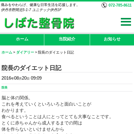
痛みをやわらげ、健康な日常生活を応援します。
072-785-8611
伊丹市野間北5-1-7 ユニテック伊丹1F
ホーム
当院紹介
お知らせ
ホーム
>
ダイアリー
>
院長のダイエット日記
院長のダイエット日記
2016
08
20
09:09
年
月
日
院長
脳と体の関係。
これを考えていくといろいろと面白いことが
わかります。
食べるということは人にとってとても大事なことです。
とくに赤ちゃんから成人するまでの間は
体を作らないといけませんから