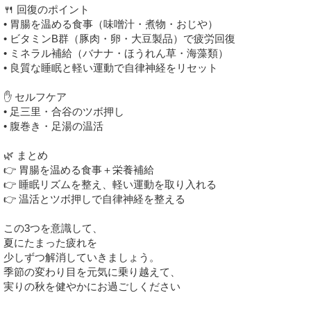
🍴 回復のポイント
• 胃腸を温める食事（味噌汁・煮物・おじや）
• ビタミンB群（豚肉・卵・大豆製品）で疲労回復
• ミネラル補給（バナナ・ほうれん草・海藻類）
• 良質な睡眠と軽い運動で自律神経をリセット
✋ セルフケア
• 足三里・合谷のツボ押し
• 腹巻き・足湯の温活
🌿 まとめ
👉 胃腸を温める食事＋栄養補給
👉 睡眠リズムを整え、軽い運動を取り入れる
👉 温活とツボ押しで自律神経を整える
この3つを意識して、
夏にたまった疲れを
少しずつ解消していきましょう。
季節の変わり目を元気に乗り越えて、
実りの秋を健やかにお過ごしください