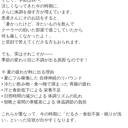
涼しくなってきた今の時期に、
さらに体調を崩す方が増えています。
患者さんにそのお話をすると、
「暑かったけど、冷たいものを飲んで
クーラーの効いた部屋で過ごしていたから
何も厳しくなかったよ！」
と笑顔で答えてくださる方もおられます。
でも、実はそれこそが――
季節の変わり目に不調が出る原因 なのです！
🌞 夏の疲れが秋に出る理由
• 夏にフル稼働した 自律神経のリバウンド
• 冷たい飲み物・食べ物で溜まった 胃腸の疲れ
• 汗と食欲低下による 栄養不足
• 日照時間の減少による 体調リズムの乱れ
• 朝晩と昼間の寒暖差による 体温調節の負担
これらが重なって、今の時期に「だるさ・食欲不振・眠りが浅
い」といった症状が出やすくなります。