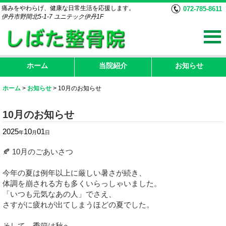
痛みをやわらげ、健康な日常生活を応援します。
072-785-8611
伊丹市野間北5-1-7 ユニテック伊丹1F
ホーム
当院紹介
お知らせ
ホーム
>
お知らせ
>
10月のお知らせ
10月のお知らせ
2025
10
01
年
月
日
🍂 10月のごあいさつ
今年の夏は例年以上に厳しい暑さが続き、
体調を崩される方も多くいらっしゃいました。
「いつも元気なあの人」でさえ、
さすがに疲れが出てしまうほどの夏でした。
そして、季節は秋へ。