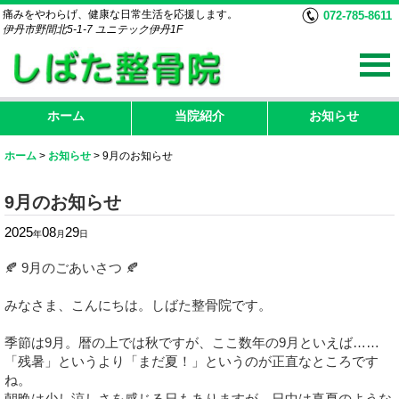
痛みをやわらげ、健康な日常生活を応援します。
072-785-8611
伊丹市野間北5-1-7 ユニテック伊丹1F
ホーム
当院紹介
お知らせ
ホーム
>
お知らせ
>
9月のお知らせ
9月のお知らせ
2025
08
29
年
月
日
🍂 9月のごあいさつ 🍂
みなさま、こんにちは。しばた整骨院です。
季節は9月。暦の上では秋ですが、ここ数年の9月といえば……
「残暑」というより「まだ夏！」というのが正直なところです
ね。
朝晩は少し涼しさを感じる日もありますが、日中は真夏のような