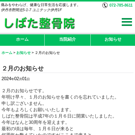
痛みをやわらげ、健康な日常生活を応援します。
072-785-8611
伊丹市野間北5-1-7 ユニテック伊丹1F
ホーム
当院紹介
お知らせ
ホーム
>
お知らせ
>
２月のお知らせ
２月のお知らせ
2024
02
01
年
月
日
２月のお知らせです。
年明け早々、１月のお知らせを書くのを忘れていました。
申し訳ございません。
今年もよろしくお願いいたします。
しばた整骨院は平成7年の１月６日に開業いたしました。
今年はなんと30周年を迎えます。
最初の頃は毎年、１月６日が来ると
何周年か数えていたのですがここまで来ると